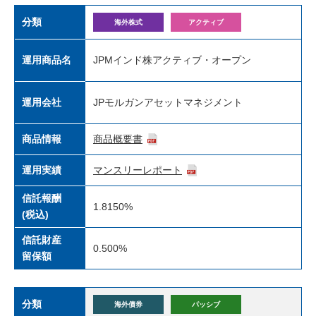
分類
海外株式
アクティブ
運用商品名
JPMインド株アクティブ・オープン
運用会社
JPモルガンアセットマネジメント
商品情報
商品概要書
運用実績
マンスリーレポート
信託報酬
1.8150%
(税込)
信託財産
0.500%
留保額
分類
海外債券
パッシブ