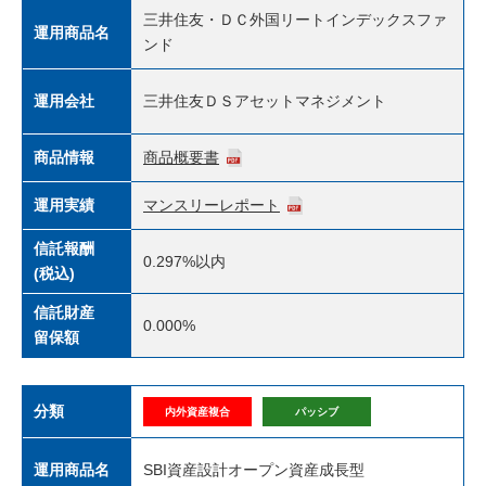
三井住友・ＤＣ外国リートインデックスファ
運用商品名
ンド
運用会社
三井住友ＤＳアセットマネジメント
商品情報
商品概要書
運用実績
マンスリーレポート
信託報酬
0.297%
以内
(税込)
信託財産
0.000%
留保額
分類
内外資産複合
パッシブ
運用商品名
SBI資産設計オープン資産成長型