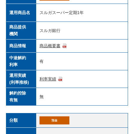
運用商品名
スルガスーパー定期1年
商品提供
スルガ銀行
機関
商品情報
商品概要書
中途解約
有
利率
運用実績
利率実績
(利率推移)
解約控除
無
有無
分類
預金