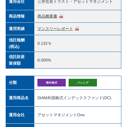
運用会社
三井住友トラスト・アセットマネジメント
商品情報
商品概要書
運用実績
マンスリーレポート
信託報酬
0.132％
(税込)
信託財産
0.000%
留保額
分類
海外株式
パッシブ
運用商品名
DIAM外国株式インデックスファンド(DC)
運用会社
アセットマネジメントOne