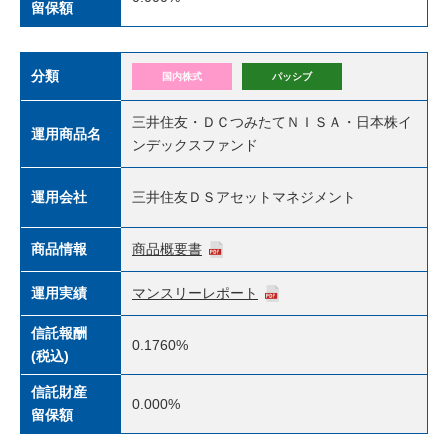
留保額
分類
国内株式
パッシブ
三井住友・ＤＣつみたてＮＩＳＡ・日本株イ
運用商品名
ンデックスファンド
運用会社
三井住友ＤＳアセットマネジメント
商品情報
商品概要書
運用実績
マンスリーレポート
信託報酬
0.1760%
(税込)
信託財産
0.000%
留保額