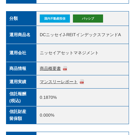
分類
国内不動産投信
パッシブ
運用商品名
DCニッセイJ-REITインデックスファンドA
運用会社
ニッセイアセットマネジメント
商品情報
商品概要書
運用実績
マンスリーレポート
信託報酬
0.1870%
(税込)
信託財産
0.000%
留保額