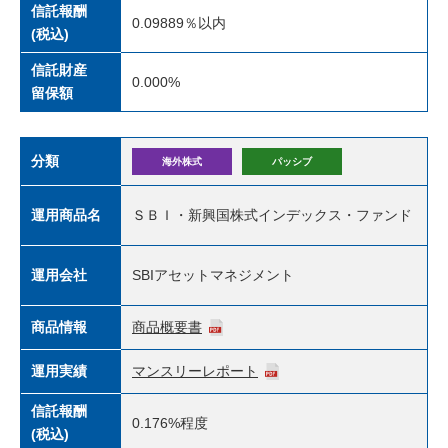
信託報酬
0.09889％
以内
(税込)
信託財産
0.000%
留保額
分類
海外株式
パッシブ
運用商品名
ＳＢＩ・新興国株式インデックス・ファンド
運用会社
SBIアセットマネジメント
商品情報
商品概要書
運用実績
マンスリーレポート
信託報酬
0.176%
程度
(税込)