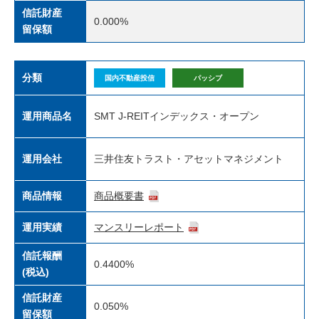
信託財産
0.000%
留保額
分類
国内不動産投信
パッシブ
運用商品名
SMT J-REITインデックス・オープン
運用会社
三井住友トラスト・アセットマネジメント
商品情報
商品概要書
運用実績
マンスリーレポート
信託報酬
0.4400%
(税込)
信託財産
0.050%
留保額