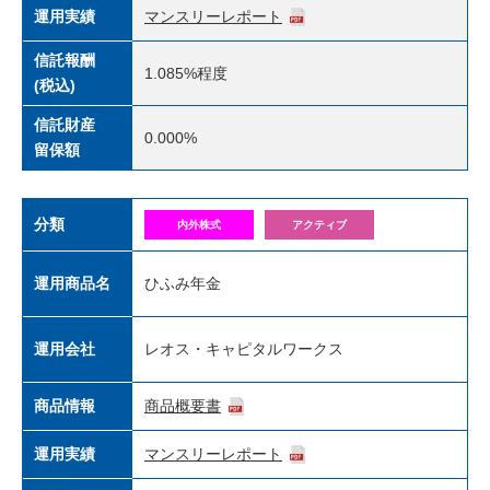
運用実績
マンスリーレポート
信託報酬
1.085%
程度
(税込)
信託財産
0.000%
留保額
分類
内外株式
アクティブ
運用商品名
ひふみ年金
運用会社
レオス・キャピタルワークス
商品情報
商品概要書
運用実績
マンスリーレポート