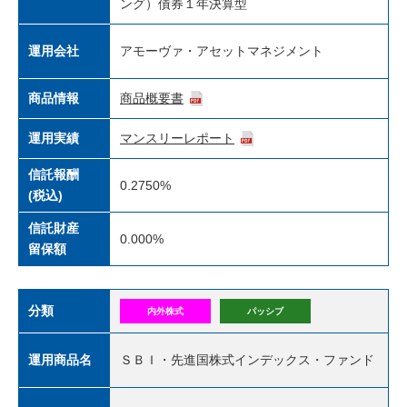
ング）債券１年決算型
運用会社
アモーヴァ・アセットマネジメント
商品情報
商品概要書
運用実績
マンスリーレポート
信託報酬
0.2750%
(税込)
信託財産
0.000%
留保額
分類
内外株式
パッシブ
運用商品名
ＳＢＩ・先進国株式インデックス・ファンド