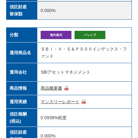
信託財産
0.000%
留保額
分類
海外株式
パッシブ
ＳＢＩ・Ｖ・Ｓ＆Ｐ５００インデックス・フ
運用商品名
ァンド
運用会社
SBIアセットマネジメント
商品情報
商品概要書
運用実績
マンスリーレポート
信託報酬
0.0938%
程度
(税込)
信託財産
0.000%