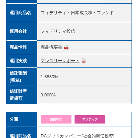
運用商品名
フィデリティ・日本成長株・ファンド
運用会社
フィデリティ投信
商品情報
商品概要書
運用実績
マンスリーレポート
信託報酬
1.6830%
(税込)
信託財産
0.000%
留保額
分類
国内株式
アクティブ
運用商品名
DCグッドカンパニー(社会的責任投資)