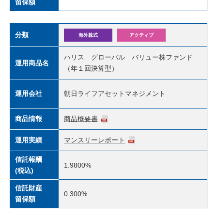
留保額
分類
海外株式
アクティブ
ハリス グローバル バリュー株ファンド
運用商品名
（年１回決算型）
運用会社
朝日ライフアセットマネジメント
商品情報
商品概要書
運用実績
マンスリーレポート
信託報酬
1.9800%
(税込)
信託財産
0.300%
留保額