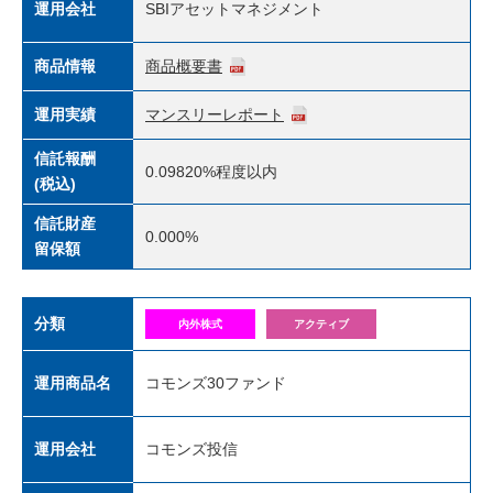
運用会社
SBIアセットマネジメント
商品情報
商品概要書
運用実績
マンスリーレポート
信託報酬
0.09820%
程度以内
(税込)
信託財産
0.000%
留保額
分類
内外株式
アクティブ
運用商品名
コモンズ30ファンド
運用会社
コモンズ投信