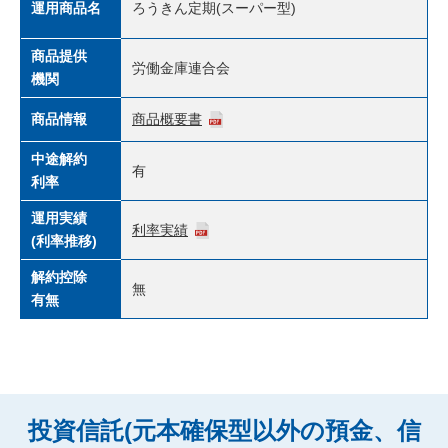
運用商品名
ろうきん定期(スーパー型)
商品提供
労働金庫連合会
機関
商品情報
商品概要書
中途解約
有
利率
運用実績
利率実績
(利率推移)
解約控除
無
有無
投資信託(元本確保型以外の預金、信